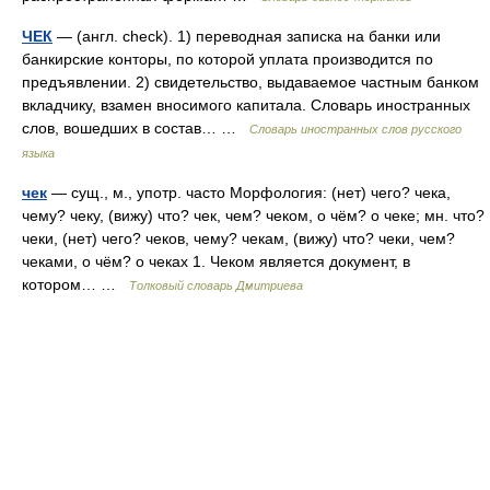
ЧЕК
— (англ. check). 1) переводная записка на банки или
банкирские конторы, по которой уплата производится по
предъявлении. 2) свидетельство, выдаваемое частным банком
вкладчику, взамен вносимого капитала. Словарь иностранных
слов, вошедших в состав… …
Словарь иностранных слов русского
языка
чек
— сущ., м., употр. часто Морфология: (нет) чего? чека,
чему? чеку, (вижу) что? чек, чем? чеком, о чём? о чеке; мн. что?
чеки, (нет) чего? чеков, чему? чекам, (вижу) что? чеки, чем?
чеками, о чём? о чеках 1. Чеком является документ, в
котором… …
Толковый словарь Дмитриева