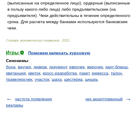
(выписанные на определенное лицо), ордерные (выписанные
в пользу какого-либо лица) либо предъявительские (на
предъявителя). Чеки действительны в течение определенного
срока. Для расчета между банками используются банковские
чеки.
Словарь экономических терминов
.
2015
.
Игры ⚽
Поможем написать курсовую
Синонимы
:
бона
,
ваучер
,
девиза
,
документ
,
еврочек
,
жирочек
,
карт-бланш
,
квитанция
,
квиток
,
кросс-разработка
,
пакет
,
римесса
,
талон
,
травелерсчек
,
участок
,
шаха
,
шестерка
,
шнырь
частота появления
чек акцептованный
рекламы